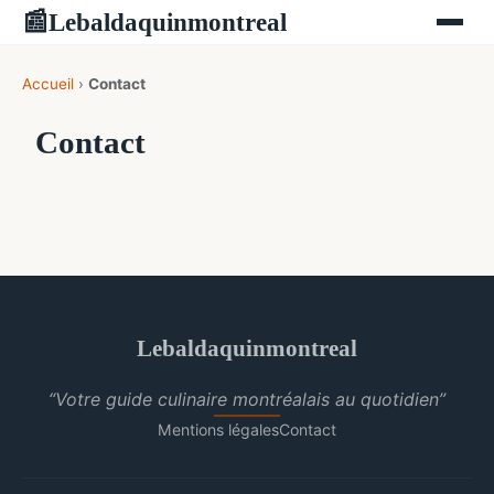
Lebaldaquinmontreal
📰
Accueil
›
Contact
Contact
Lebaldaquinmontreal
“Votre guide culinaire montréalais au quotidien”
Mentions légales
Contact