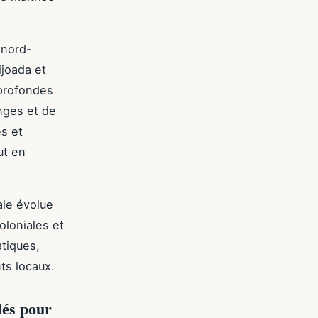
 nord-
ijoada et
 profondes
nges et de
es et
ut en
le évolue
oloniales et
atiques,
ts locaux.
lés pour