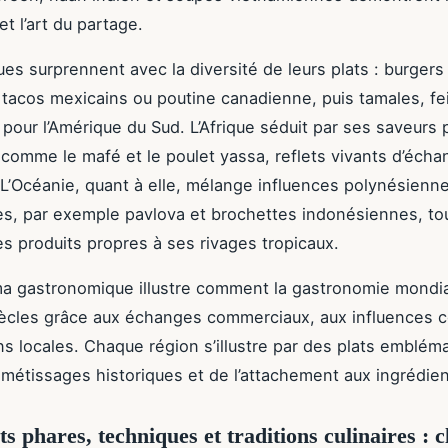
t l’art du partage.
es surprennent avec la diversité de leurs plats : burgers
 tacos mexicains ou poutine canadienne, puis tamales, fe
our l’Amérique du Sud. L’Afrique séduit par ses saveurs
 comme le mafé et le poulet yassa, reflets vivants d’écha
 L’Océanie, quant à elle, mélange influences polynésienn
es, par exemple pavlova et brochettes indonésiennes, to
es produits propres à ses rivages tropicaux.
a gastronomique illustre comment la gastronomie mondia
siècles grâce aux échanges commerciaux, aux influences c
ons locales. Chaque région s’illustre par des plats emblém
métissages historiques et de l’attachement aux ingrédien
s phares, techniques et traditions culinaires : c