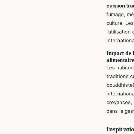
cuisson tra
fumage, mét
culture. Les
l’utilisatio
internation
Impact de l
alimentaire
Les habitud
traditions c
bouddhiste)
internation
croyances, 
dans la gas
Inspirati