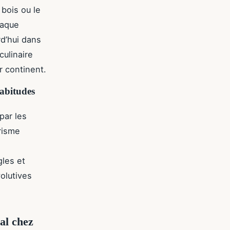
 bois ou le
haque
rd’hui dans
culinaire
r continent.
habitudes
par les
arisme
gles et
olutives
al chez