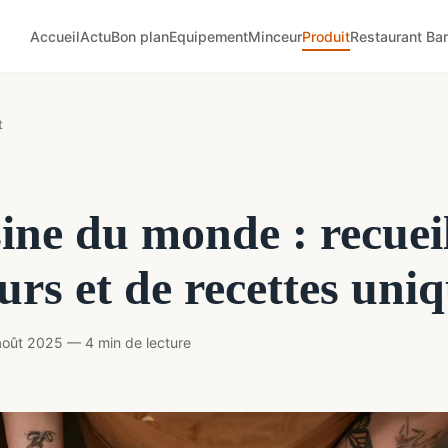
Accueil
Actu
Bon plan
Equipement
Minceur
Produit
Restaurant Bar
t
ine du monde : recuei
urs et de recettes uni
oût 2025 — 4 min de lecture