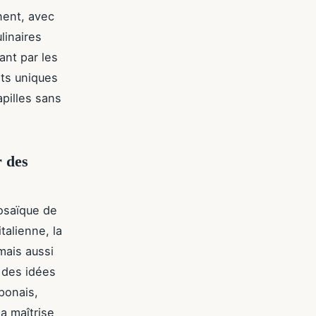
nent, avec
linaires
ant par les
ats uniques
apilles sans
r des
osaïque de
talienne, la
mais aussi
n des idées
aponais,
a maîtrise