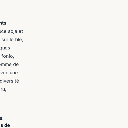
nts
uce soja et
sur le blé,
iques
 fonio,
 pomme de
avec une
diversité
ru,
on
es de