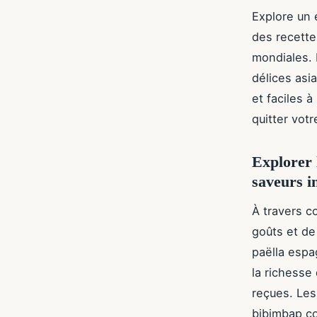
Explore un 
des recette
mondiales. 
délices asi
et faciles à
quitter votr
Explorer 
saveurs i
À travers c
goûts et de 
paëlla espa
la richesse 
reçues. Les 
bibimbap co