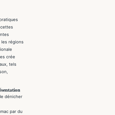
 pratiques
ecettes
antes
 les régions
tionale
nes crée
aux, tels
son,
résentation
de dénicher
umac par du