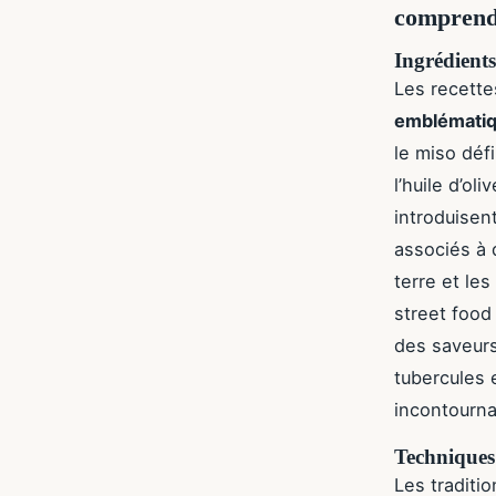
comprend
Ingrédients
Les recette
emblématiq
le miso défi
l’huile d’ol
introduisen
associés à 
terre et le
street food
des saveur
tubercules
incontourna
Techniques 
Les traditi