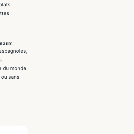
plats
ettes
a
onaux
 espagnoles,
s
de du monde
 ou sans