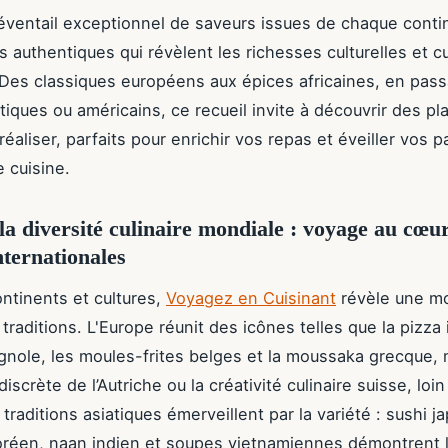
éventail exceptionnel de saveurs issues de chaque conti
s authentiques qui révèlent les richesses culturelles et cu
Des classiques européens aux épices africaines, en pass
atiques ou américains, ce recueil invite à découvrir des pl
 réaliser, parfaits pour enrichir vos repas et éveiller vos p
e cuisine.
la diversité culinaire mondiale : voyage au cœu
nternationales
ontinents et cultures,
Voyagez en Cuisinant
révèle une m
traditions. L'Europe réunit des icônes telles que la pizza i
gnole, les moules-frites belges et la moussaka grecque, 
discrète de l’Autriche ou la créativité culinaire suisse, loi
traditions asiatiques émerveillent par la variété : sushi j
réen, naan indien et soupes vietnamiennes démontrent l