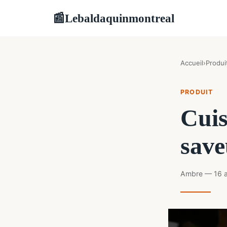
Lebaldaquinmontreal
📰
Accueil
›
Produi
PRODUIT
Cuis
save
Ambre — 16 a