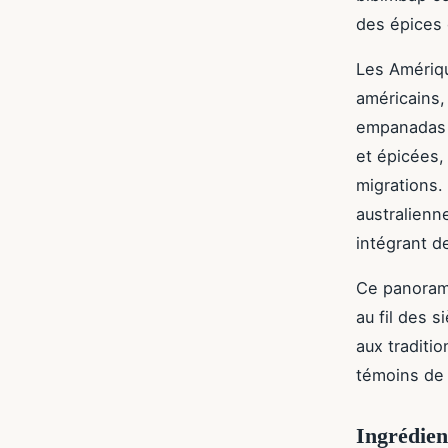
des épices e
Les Amériqu
américains,
empanadas p
et épicées,
migrations.
australienn
intégrant d
Ce panoram
au fil des 
aux traditi
témoins de 
Ingrédient